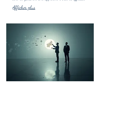
Afficher plus
03.
Forfait Guide Expert
Accédez à l'expertise de nos spécialistes pour
vous guider. Nous offrons des conseils avisés et
des stratégies éprouvées pour naviguer vos
défis. Maximisez votre potentiel avec des
recommandations d'experts stratégiques. Ce
forfait vous assure une orientation claire et