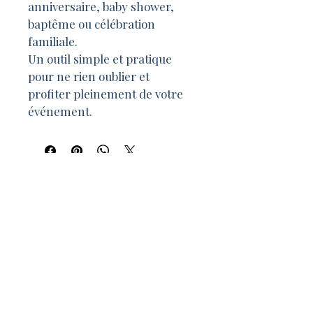
anniversaire, baby shower, 
baptême ou célébration 
familiale.
Un outil simple et pratique 
pour ne rien oublier et 
profiter pleinement de votre 
événement.
Wedding planner &
organisation
d’événements à
Amiens
Accueil
Mariage & événements
Travel planner